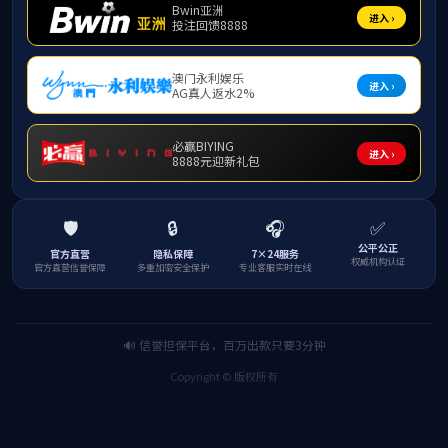
碳晶理化板